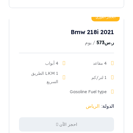
الحجز الفوري
Bmw 218i 2021
ر.س
573
/ يوم
4 مقاعد
4 أبواب
1 LKM الطريق
1 لتر/كم
السريع
Gasoline Fuel type
الدولة:
الرياض
احجز الآن